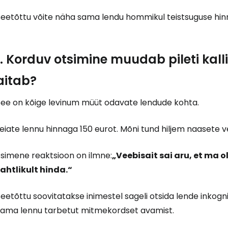
Seetõttu võite näha sama lendu hommikul teistsuguse hinn
1. Korduv otsimine muudab pileti kal
aitab?
See on kõige levinum müüt odavate lendude kohta.
eiate lennu hinnaga 150 eurot. Mõni tund hiljem naasete v
Esimene reaktsioon on ilmne:
„Veebisait sai aru, et ma o
tahtlikult hinda.“
eetõttu soovitatakse inimestel sageli otsida lende inkogni
sama lennu tarbetut mitmekordset avamist.