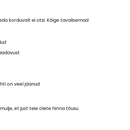
eda korduvalt ei otsi. Kõige tavalisemad
dud
saadavust
hti on veel jäänud
mulje, et just teie olete hinna tõusu