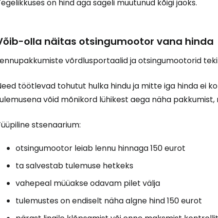
egelikkuses on hind aga sageli muutunud kõigi jaoks.
Võib-olla näitas otsingumootor vana hinda
Lennupakkumiste võrdlusportaalid ja otsingumootorid teki
eed töötlevad tohutut hulka hindu ja mitte iga hinda ei kont
tulemusena võid mõnikord lühikest aega näha pakkumist, m
üüpiline stsenaarium:
otsingumootor leiab lennu hinnaga 150 eurot
ta salvestab tulemuse hetkeks
vahepeal müüakse odavam pilet välja
tulemustes on endiselt näha algne hind 150 eurot