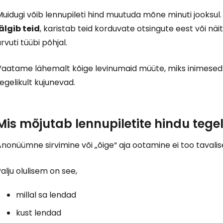
uidugi võib lennupileti hind muutuda mõne minuti jooksul
älgib teid
, karistab teid korduvate otsingute eest või nä
rvuti tüübi põhjal.
Vaatame lähemalt kõige levinumaid müüte, miks inimesed n
egelikult kujunevad.
Mis mõjutab lennupiletite hindu tege
nonüümne sirvimine või „õige“ aja ootamine ei too tavali
alju olulisem on see,
millal sa lendad
kust lendad