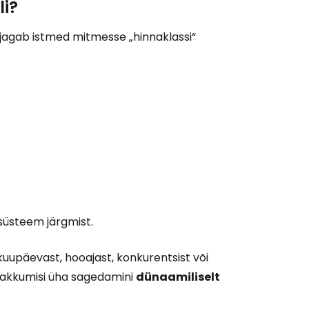
i?
 jagab istmed mitmesse „hinnaklassi“
Cestee'sse
Jätka Google'iga
ätka Facebookiga
süsteem järgmist.
kuupäevast, hooajast, konkurentsist või
tkake e-kirjaga
pakkumisi üha sagedamini
dünaamiliselt