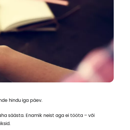
nde hindu iga päev.
aha säästa. Enamik neist aga ei tööta – või
ksid.