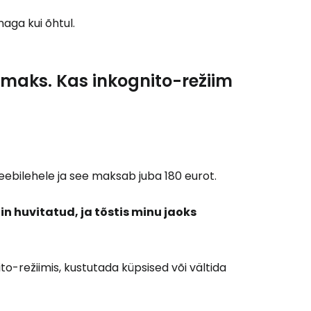
aga kui õhtul.
limaks. Kas inkognito-režiim
eebilehele ja see maksab juba 180 eurot.
lin huvitatud, ja tõstis minu jaoks
to-režiimis, kustutada küpsised või vältida