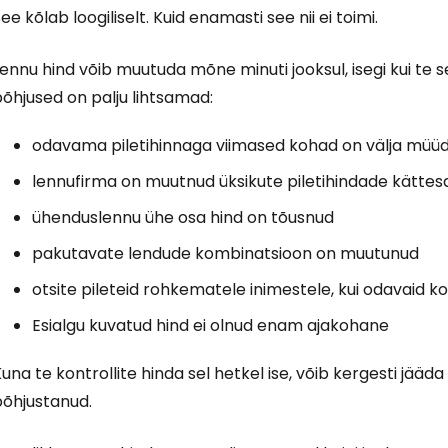
ee kõlab loogiliselt. Kuid enamasti see nii ei toimi.
ennu hind võib muutuda mõne minuti jooksul, isegi kui te s
õhjused on palju lihtsamad:
odavama piletihinnaga viimased kohad on välja müü
lennufirma on muutnud üksikute piletihindade kätte
ühenduslennu ühe osa hind on tõusnud
pakutavate lendude kombinatsioon on muutunud
otsite pileteid rohkematele inimestele, kui odavaid ko
Esialgu kuvatud hind ei olnud enam ajakohane
una te kontrollite hinda sel hetkel ise, võib kergesti jääda 
põhjustanud.