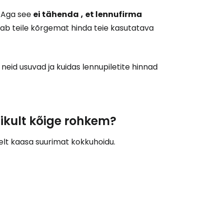
. Aga see
ei tähenda
,
et lennufirma
itab teile kõrgemat hinda teie kasutatava
eid usuvad ja kuidas lennupiletite hinnad
likult kõige rohkem?
selt kaasa suurimat kokkuhoidu.