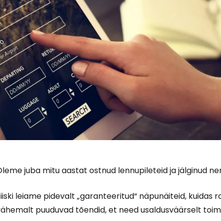
leme juba mitu aastat ostnud lennupileteid ja jälginud ne
iiski leiame pidevalt „garanteeritud“ näpunäiteid, kuidas r
vähemalt puuduvad tõendid, et need usaldusväärselt toimi