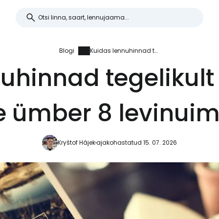
Blogi
Kuidas lennuhinnad tegelikult muutuvad? Lükkame ümber 8 levinuimat müüti
nuhinnad tegelikul
 ümber 8 levinuim
Kryštof Hájek
ajakohastatud 15. 07. 2026