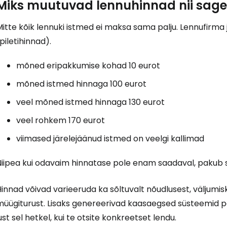
Miks muutuvad lennuhinnad nii sagel
itte kõik lennuki istmed ei maksa sama palju. Lennufirma
Logi sisse 
piletihinnad).
mõned eripakkumise kohad 10 eurot
... ülemaailmne reisikogukond
mõned istmed hinnaga 100 eurot
veel mõned istmed hinnaga 130 eurot
veel rohkem 170 eurot
viimased järelejäänud istmed on veelgi kallimad
J
Niipea kui odavaim hinnatase pole enam saadaval, pakub 
innad võivad varieeruda ka sõltuvalt nõudlusest, väljumis
Jä
müügiturust. Lisaks genereerivad kaasaegsed süsteemid 
ust sel hetkel, kui te otsite konkreetset lendu.