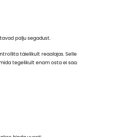
tavad palju segadust.
rollita täielikult reaalajas. Selle
ida tegelikult enam osta ei saa.