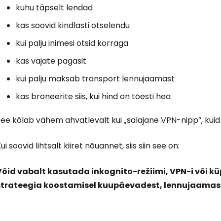
kuhu täpselt lendad
kas soovid kindlasti otselendu
kui palju inimesi otsid korraga
kas vajate pagasit
kui palju maksab transport lennujaamast
kas broneerite siis, kui hind on tõesti hea
ee kõlab vähem ahvatlevalt kui „salajane VPN-nipp”, kuid
ui soovid lihtsalt kiiret nõuannet, siis siin see on:
Võid vabalt kasutada inkognito-režiimi, VPN-i või kü
strateegia koostamisel kuupäevadest, lennujaamast, 