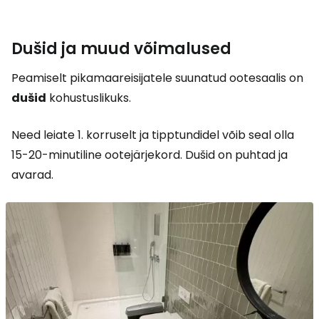
Dušid ja muud võimalused
Peamiselt pikamaareisijatele suunatud ootesaalis on
dušid
kohustuslikuks.
Need leiate 1. korruselt ja tipptundidel võib seal olla
15-20-minutiline ootejärjekord. Dušid on puhtad ja
avarad.