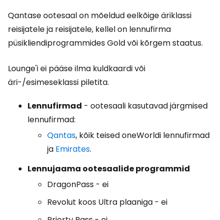
Qantase ootesaal on mõeldud eelkõige äriklassi
reisijatele ja reisijatele, kellel on lennufirma
püsikliendiprogrammides Gold või kõrgem staatus.
Lounge'i ei pääse ilma kuldkaardi või
äri-/esimeseklassi piletita.
Lennufirmad
- ootesaali kasutavad järgmised
lennufirmad:
Qantas
, kõik teised oneWorldi lennufirmad
ja
Emirates
.
Lennujaama ootesaalide programmid
DragonPass - ei
Revolut koos Ultra plaaniga - ei
Priorty Pass - ei