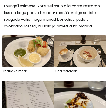
Lounge'i esimesel korrusel asub à la carte restoran,
kus on kogu päeva brunch-menüü. Valige selliste
roogade vahel nagu munad benedict, puder,
avokaado röstsai, nuudlid ja praetud kalmaarid.
Praetud kalmaar
Puder restoranis