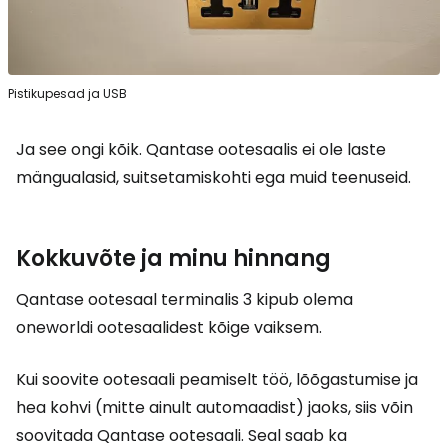
Pistikupesad ja USB
Ja see ongi kõik. Qantase ootesaalis ei ole laste
mängualasid, suitsetamiskohti ega muid teenuseid.
Kokkuvõte ja minu hinnang
Qantase ootesaal terminalis 3 kipub olema
oneworldi ootesaalidest kõige vaiksem.
Kui soovite ootesaali peamiselt töö, lõõgastumise ja
hea kohvi (mitte ainult automaadist) jaoks, siis võin
soovitada Qantase ootesaali. Seal saab ka