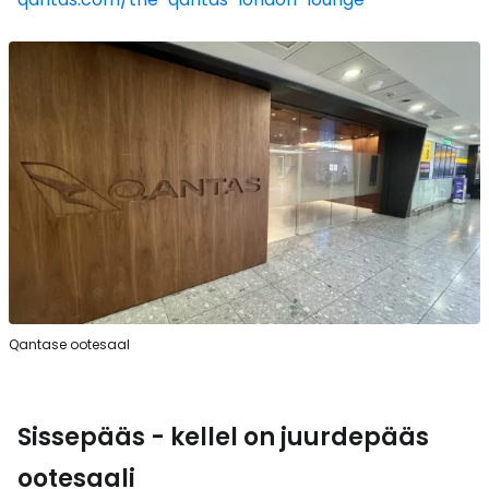
Qantase ootesaal
Sissepääs - kellel on juurdepääs
ootesaali