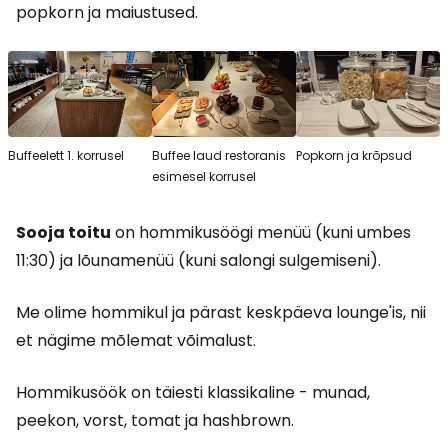
popkorn ja maiustused.
Buffeelett 1. korrusel
Buffee laud restoranis
Popkorn ja krõpsud
esimesel korrusel
Sooja toitu
on hommikusöögi menüü (kuni umbes
11:30) ja lõunamenüü (kuni salongi sulgemiseni).
Me olime hommikul ja pärast keskpäeva lounge'is, nii
et nägime mõlemat võimalust.
Hommikusöök on täiesti klassikaline - munad,
peekon, vorst, tomat ja hashbrown.