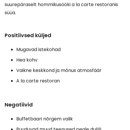
suurepäraselt hommikusööki a la carte restoranis
süüa.
Positiivsed küljed
Mugavad istekohad
Hea kohv
Vaikne keskkond ja mõnus atmosfäär
A la carte restoran
Negatiivid
Buffetbaari nõrgem valik
Puuduvad muud teenused peale dušši