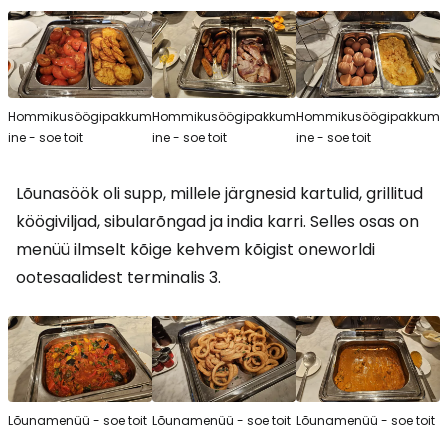
Hommikusöögipakkum
Hommikusöögipakkum
Hommikusöögipakkum
ine - soe toit
ine - soe toit
ine - soe toit
Lõunasöök oli supp, millele järgnesid kartulid, grillitud
köögiviljad, sibularõngad ja india karri. Selles osas on
menüü ilmselt kõige kehvem kõigist oneworldi
ootesaalidest terminalis 3.
Lõunamenüü - soe toit
Lõunamenüü - soe toit
Lõunamenüü - soe toit