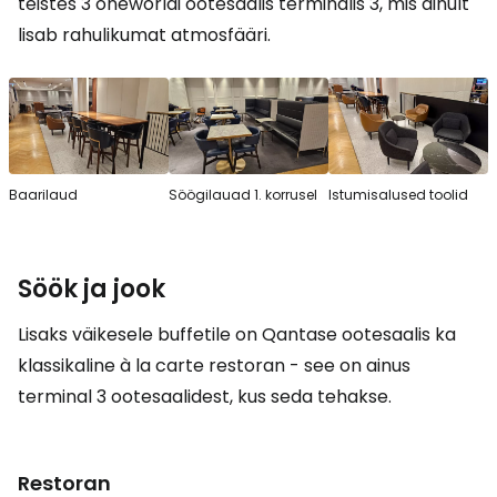
teistes 3 oneworldi ootesaalis terminalis 3, mis ainult
lisab rahulikumat atmosfääri.
Baarilaud
Söögilauad 1. korrusel
Istumisalused toolid
Söök ja jook
Lisaks väikesele buffetile on Qantase ootesaalis ka
klassikaline à la carte restoran - see on ainus
terminal 3 ootesaalidest, kus seda tehakse.
Restoran