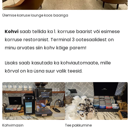
Ülemise korruse lounge koos baariga
Kohvi
saab tellida ka 1. korruse baarist või esimese
korruse restoranist. Terminal 3 ootesaalidest on
minu arvates siin kohv kõige parem!
Lisaks saab kasutada ka kohviautomaate, mille
kõrval on ka üsna suur valik teesid.
Kohvimasin
Tee pakkumine