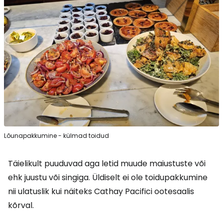
Lõunapakkumine - külmad toidud
Täielikult puuduvad aga letid muude maiustuste või
ehk juustu või singiga. Üldiselt ei ole toidupakkumine
nii ulatuslik kui näiteks Cathay Pacifici ootesaalis
kõrval.