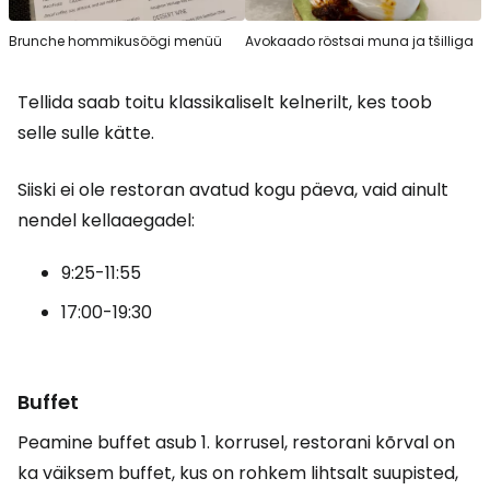
Brunche hommikusöögi menüü
Avokaado röstsai muna ja tšilliga
Tellida saab toitu klassikaliselt kelnerilt, kes toob
selle sulle kätte.
Siiski ei ole restoran avatud kogu päeva, vaid ainult
nendel kellaaegadel:
9:25-11:55
17:00-19:30
Buffet
Peamine buffet asub 1. korrusel, restorani kõrval on
ka väiksem buffet, kus on rohkem lihtsalt suupisted,