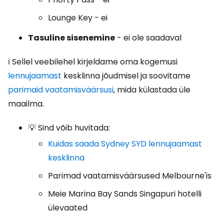
Lounge Key - ei
Tasuline sisenemine
- ei ole saadaval
ℹ️ Sellel veebilehel kirjeldame oma kogemusi
lennujaamast
kesklinna jõudmisel ja soovitame
parimaid vaatamisväärsusi
, mida külastada üle
maailma.
💡 Sind võib huvitada:
Kuidas saada Sydney SYD lennujaamast
kesklinna
Parimad vaatamisväärsused Melbourne'is
Meie Marina Bay Sands Singapuri hotelli
ülevaated