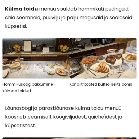
Külma toidu
menüü sisaldab hommikuti pudinguid,
chia seemneid, puuvilju ja palju magusaid ja soolaseid
küpsetisi.
Hommikusöögipakkumine -
Kondiitritooted buffet-sektsioonis
külmad toidud
Lõunasöögi ja pärastlõunase külma toidu menüü
koosneb peamiselt köögiviljadest, quiche'idest ja
küpsetistest.