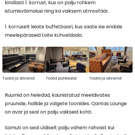
kindlasti 1. korrust, kus on palju rohkem
istumisvõimalusi ning ka vaiksem atmosfäär.
1. korruselt leiate buffetbaari, kus saate ise endale
meelepäraseid toite kühveldada.
Toolid ja diivanid
Toolid puhkealal
Toolid ja diivanid
Ruumid on heledad, kaunistatud meeldivates
pruunide, hallide ja valgete toonides. Qantas Lounge
on avar ja seal on palju vaikseid kohti.
Samuti on seal üldiselt palju vähem rahvast kui