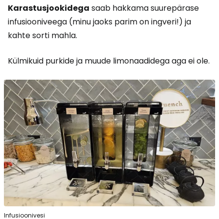
Karastusjookidega
saab hakkama suurepärase
infusiooniveega (minu jaoks parim on ingveri!) ja
kahte sorti mahla.
Külmikuid purkide ja muude limonaadidega aga ei ole.
Infusioonivesi