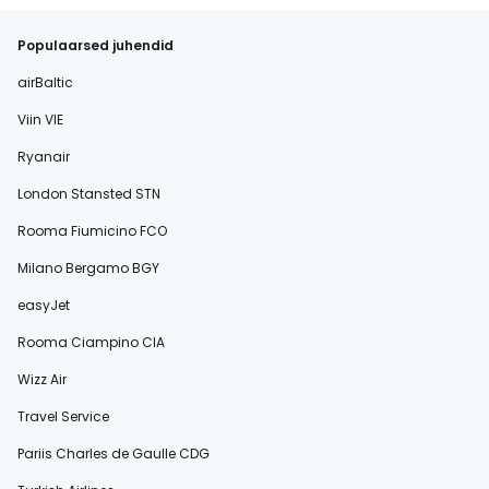
Populaarsed juhendid
airBaltic
Viin VIE
Ryanair
London Stansted STN
Rooma Fiumicino FCO
Milano Bergamo BGY
easyJet
Rooma Ciampino CIA
Wizz Air
Travel Service
Pariis Charles de Gaulle CDG