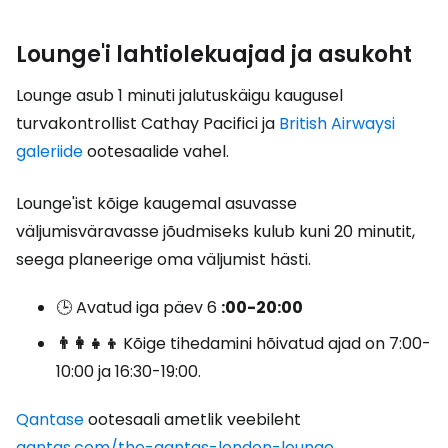
Lounge'i lahtiolekuajad ja asukoht
Lounge asub 1 minuti jalutuskäigu kaugusel
turvakontrollist Cathay Pacifici ja
British Airwaysi
galeriide
ootesaalide vahel.
Lounge'ist kõige kaugemal asuvasse
väljumisväravasse jõudmiseks kulub kuni 20 minutit,
seega planeerige oma väljumist hästi.
🕒 Avatud iga päev 6
:00-20:00
👨‍👩‍👧‍👦
Kõige tihedamini hõivatud ajad on 7:00-
10:00 ja 16:30-19:00.
Qantase
ootesaali ametlik veebileht
qantas.com/the-qantas-london-lounge